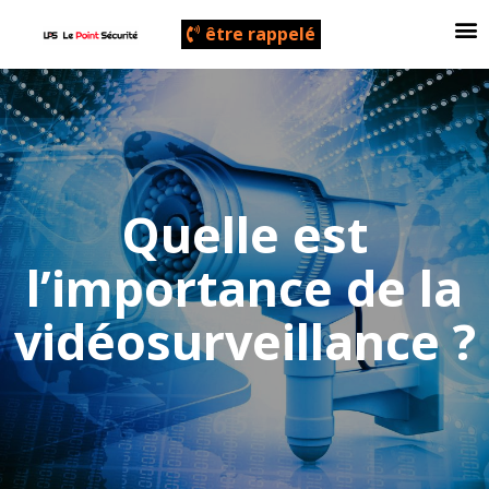
être rappelé
Contrôle D’accès
Quelle est
l’importance de la
vidéosurveillance ?