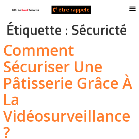
être rappelé
Contrôle D’accès
Étiquette :
Sécuricté
Comment
Sécuriser Une
Pâtisserie Grâce À
La
Vidéosurveillance
?