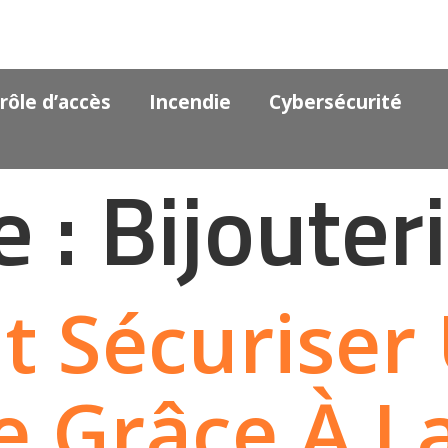
rôle d’accès
Incendie
Cybersécurité
e :
Bijouter
 Sécuriser
ie Grâce À L