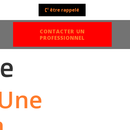
être rappelé
CONTACTER UN
PROFESSIONNEL
ie
 Une
a